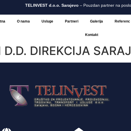
TELINVEST d.o.o. Sarajevo
– Pouzdan partner na poslov
tna
O nama
Usluge
Partneri
Galerija
Referenc 
Kontakt
D.D. DIREKCIJA SARA