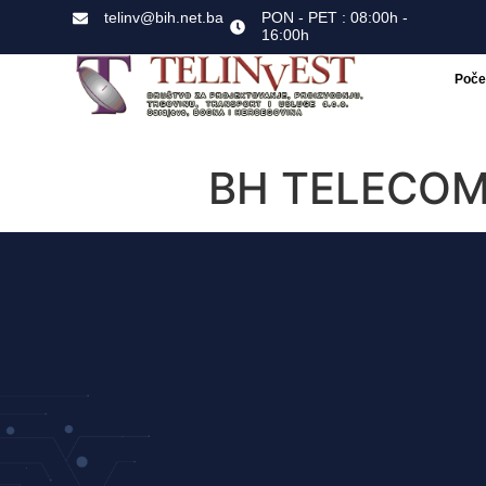
telinv@bih.net.ba
PON - PET : 08:00h -
16:00h
Poče
BH TELECOM 