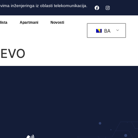
ima inženjeringa iz oblasti telekomunikacija.
lista
Apartmani
Novosti
BA
JEVO