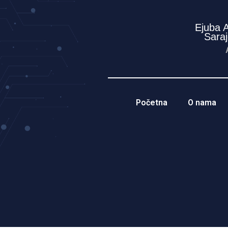
Ejuba 
Sara
Početna
O nama